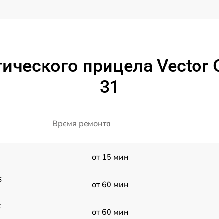
ического прицела Vector O
31
Время ремонта
1
от 15 мин
6
от 60 мин
F
от 60 мин