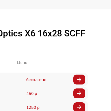
ptics X6 16x28 SCFF
Цена
бесплатно
450 р
1250 р