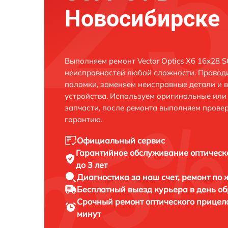
Новосибирске
Выполняем ремонт Vector Optics X6 16x28 
неисправностей любой сложности. Проводи
поломки, заменяем неисправные детали и 
устройства. Используем оригинальные ил
запчасти, после ремонта выполняем прове
гарантию.
Официальный сервис
Гарантийное обслуживание
оптическ
до 3 лет
Диагностика за наш счет,
ремонт по
Бесплатный выезд курьера
в день о
Срочный ремонт
оптического прицела
минут