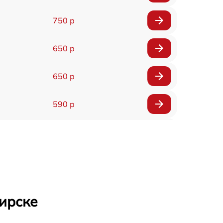
750 р
650 р
650 р
590 р
750 р
1100 р
1000 р
бирске
590 р