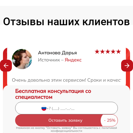
Отзывы наших клиентов
Антонова Дарья
Нужна консультация?
Источник –
Яндекс
Закажите бесплатную консультацию
Очень довольна этим сервисом! Сроки и качество р
Бесплатная консультация со
специалистом
Оставить заявку
Нажимая на кнопку "Оставить заявку" Вы соглашаетесь c
политикой
конфиденциальности