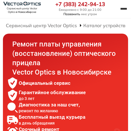
+7 (383) 242-94-13
Сервисный центр Vector
Ежедневно с 9:00 до 21:00
Optics
в Новосибирске
Позвонить
мне утром
Сервисный центр Vector Optics
Каталог устройств
Ремонт платы управления
(восстановление) оптического
прицела
Vector Optics в Новосибирске
Официальный сервис
Гарантийное обслуживание
до 3 лет
Диагностика за наш счет,
ремонт по желанию
Бесплатный выезд курьера
в день обращения
Срочный ремонт