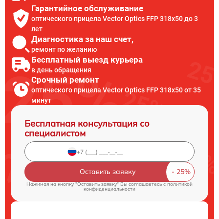
Гарантийное обслуживание
оптического прицела Vector Optics FFP 318x50 до 3
лет
Диагностика за наш счет,
ремонт по желанию
Бесплатный выезд курьера
в день обращения
Срочный ремонт
оптического прицела Vector Optics FFP 318x50 от 35
минут
Бесплатная консультация со
специалистом
Оставить заявку
Нажимая на кнопку "Оставить заявку" Вы соглашаетесь c
политикой
конфиденциальности