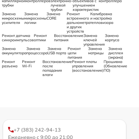
капиллярной
контроллеров
электронно-
объективов с
контроллера
трубки
лучевой
улучшением
трубки
характеристик
Замена
Замена
Замена
Ремонт
Калибровка
микросхемы
микросхемы
CORE
встроенного
и настройка
усилителя
логики
дальнометра
тепловизора
и других
устройств
Ремонт датчика
Ремонт
Восстановление
Замена
Замена
синхроимпульсов
оптики
питания
ключей
корпуса
управления
Замена
Замена
Замена
Ремонт
Замена
Замена
аккумулятора
процессора
USB порта
цепи
матрицы
дисплея
питания
(экрана)
Ремонт
Ремонт
Восстановление
Ремонт платы
Прошивка
разъема
Wi-Fi
после
управления
(Обновление
попадания
(восстановление)
ПО)
влаги
+7 (383) 242-94-13
Ежедневно с 9:00 до 21:00