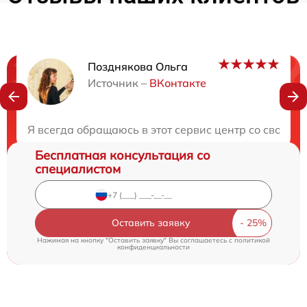
Позднякова Ольга
Нужна консультация?
Источник –
ВКонтакте
Закажите бесплатную консультацию
Я всегда обращаюсь в этот сервис центр со своей т
Бесплатная консультация со
специалистом
Оставить заявку
Нажимая на кнопку "Оставить заявку" Вы соглашаетесь c
политикой
конфиденциальности